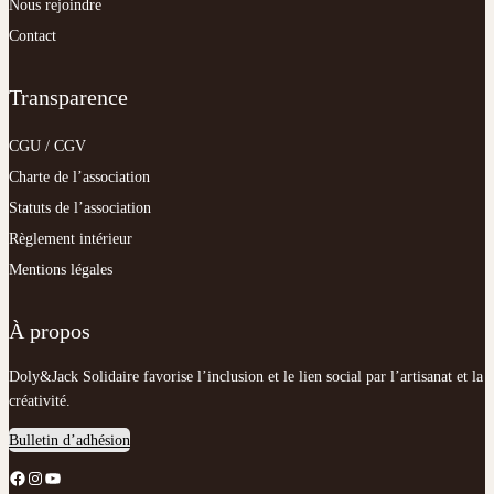
Nous rejoindre
Contact
Transparence
CGU / CGV
Charte de l’association
Statuts de l’association
Règlement intérieur
Mentions légales
À propos
Doly&Jack Solidaire favorise l’inclusion et le lien social par l’artisanat et la
créativité.
Bulletin d’adhésion
Facebook
Instagram
YouTube