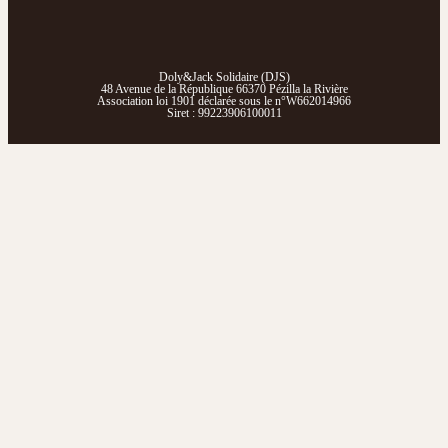
Doly&Jack Solidaire (DJ
S)
48 Avenue de la République 66370 Pézilla la Rivière
Association loi 1901 déclarée sous le n°W662014966
Siret : 99223906100011